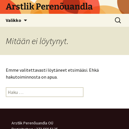
Arstlik Perenõuandla
Siirry
Haku:
Valikko
sisältöön
Mitään ei löytynyt.
Emme valitettavasti löytäneet etsimääsi. Ehkä
hakutoiminnosta on apua.
Haku:
Arstlik Perenõuandla OÜ