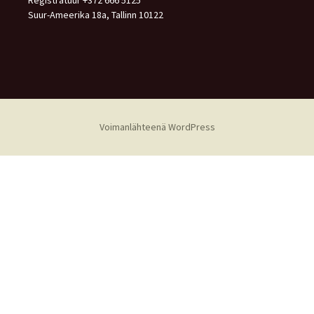
Registratuur +372 666 5125
Suur-Ameerika 18a, Tallinn 10122
Voimanlähteenä WordPress