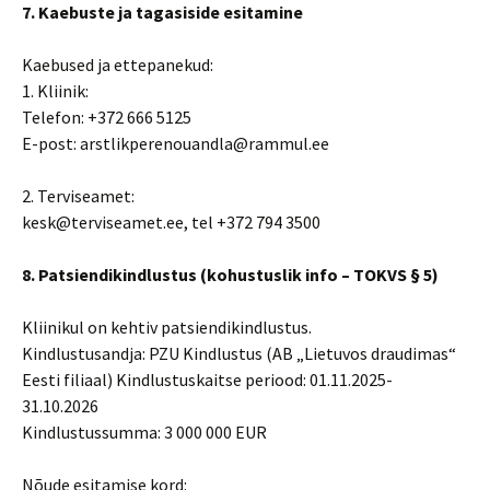
7. Kaebuste ja tagasiside esitamine
Kaebused ja ettepanekud:
1. Kliinik:
Telefon: +372 666 5125
E-post: arstlikperenouandla@rammul.ee
2. Terviseamet:
kesk@terviseamet.ee, tel +372 794 3500
8. Patsiendikindlustus (kohustuslik info – TOKVS § 5)
Kliinikul on kehtiv patsiendikindlustus.
Kindlustusandja: PZU Kindlustus (AB „Lietuvos draudimas“
Eesti filiaal) Kindlustuskaitse periood: 01.11.2025-
31.10.2026
Kindlustussumma: 3 000 000 EUR
Nõude esitamise kord: