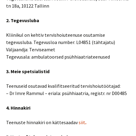
tn 18a, 10122 Tallinn
2. Tegevusluba
Kliinikul on kehtiv tervishoiuteenuse osutamise
tegevusluba. Tegevusloa number: L04851 (tähtajatu)
Väljaandja: Terviseamet
Tegevusala: ambulatoorsed psühhiaatriateenused
3. Meie spetsialistid
Teenuseid osutavad kvalifitseeritud tervishoiutöötajad:
– Dr Imre Rammul – eriala: psühhiaatria, registr. nr D00485
4. Hinnakiri
Teenuste hinnakiri on kättesaadav
siit
.