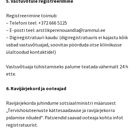
5. Vastuvõtule registreerimine
Registreerimine toimub:
– Telefoni teel: +372 666 5125
– E-posti teel: arstlikperenouandla@rammul.ee
– Digiregistratuuri kaudu: (digiregistratuuris ei kajastu kõik
vabad vastuvõtuajad, soovitav pöörduda otse kliinikusse
ülaltoodud kontaktidel)
Vastuvõtuaja tühistamiseks palume teatada vähemalt 24 h
ette.
6. Ravijärjekord ja ooteajad
Ravijärjekorda juhindume sotsiaalministri määrusest
„Tervishoiuteenuste kättesaadavuse ja ravijärjekorra
pidamise nõuded“. Patsiendid saavad ooteaja kohta infot
registratuurist.