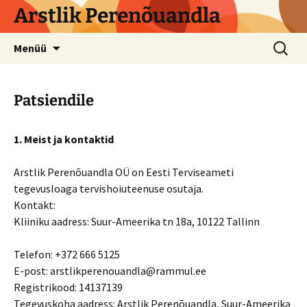
Arstlik Perenõuandla
Liigu
Otsi:
Menüü
sisu
juurde
Patsiendile
1. Meist ja kontaktid
Arstlik Perenõuandla OÜ on Eesti Terviseameti
tegevusloaga tervishoiuteenuse osutaja.
Kontakt:
Kliiniku aadress: Suur-Ameerika tn 18a, 10122 Tallinn
Telefon: +372 666 5125
E-post: arstlikperenouandla@rammul.ee
Registrikood: 14137139
Tegevuskoha aadress: Arstlik Perenõuandla, Suur-Ameerika