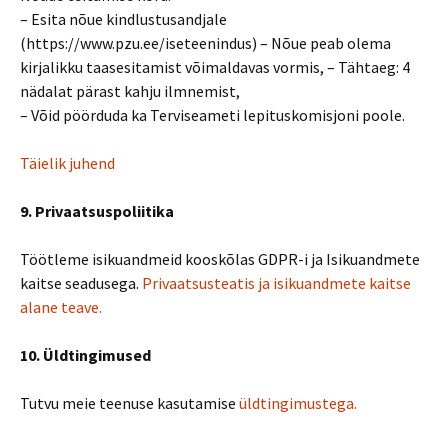
– Esita nõue kindlustusandjale
(https://www.pzu.ee/iseteenindus) – Nõue peab olema
kirjalikku taasesitamist võimaldavas vormis, – Tähtaeg: 4
nädalat pärast kahju ilmnemist,
– Võid pöörduda ka Terviseameti lepituskomisjoni poole.
Täielik juhend
9. Privaatsuspoliitika
Töötleme isikuandmeid kooskõlas GDPR-i ja Isikuandmete
kaitse seadusega.
Privaatsusteatis ja isikuandmete kaitse
alane teave.
10. Üldtingimused
Tutvu meie teenuse kasutamise
üldtingimustega.