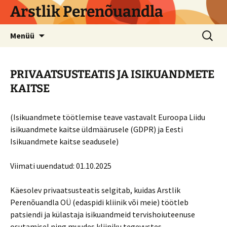
Arstlik Perenõuandla
Liigu
Otsi:
Menüü
sisu
juurde
PRIVAATSUSTEATIS JA ISIKUANDMETE
KAITSE
(Isikuandmete töötlemise teave vastavalt Euroopa Liidu
isikuandmete kaitse üldmäärusele (GDPR) ja Eesti
Isikuandmete kaitse seadusele)
Viimati uuendatud: 01.10.2025
Käesolev privaatsusteatis selgitab, kuidas Arstlik
Perenõuandla OÜ (edaspidi kliinik või meie) töötleb
patsiendi ja külastaja isikuandmeid tervishoiuteenuse
osutamisel ning muudes kliiniku tegevustes.