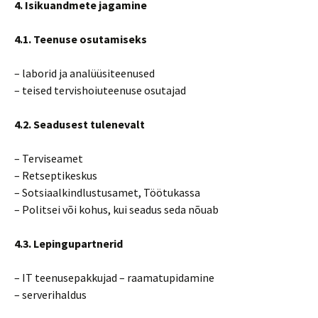
4. Isikuandmete jagamine
4.1. Teenuse osutamiseks
– laborid ja analüüsiteenused
– teised tervishoiuteenuse osutajad
4.2. Seadusest tulenevalt
– Terviseamet
– Retseptikeskus
– Sotsiaalkindlustusamet, Töötukassa
– Politsei või kohus, kui seadus seda nõuab
4.3. Lepingupartnerid
– IT teenusepakkujad – raamatupidamine
– serverihaldus