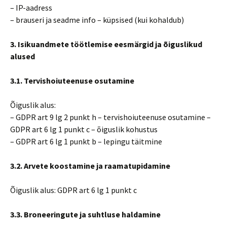
– IP-aadress
– brauseri ja seadme info – küpsised (kui kohaldub)
3. Isikuandmete töötlemise eesmärgid ja õiguslikud
alused
3.1. Tervishoiuteenuse osutamine
Õiguslik alus:
– GDPR art 9 lg 2 punkt h – tervishoiuteenuse osutamine –
GDPR art 6 lg 1 punkt c – õiguslik kohustus
– GDPR art 6 lg 1 punkt b – lepingu täitmine
3.2. Arvete koostamine ja raamatupidamine
Õiguslik alus: GDPR art 6 lg 1 punkt c
3.3. Broneeringute ja suhtluse haldamine