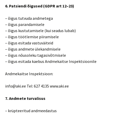
6. Patsiendi õigused (GDPR art 12–23)
– õigus tutvuda andmetega
– õigus parandamisele
– õigus kustutamisele (kui seadus lubab)
– õigus töötlemise piiramisele
– õigus esitada vastuväiteid
– õigus andmete ülekandmisele
– õigus nõusoleku tagasivõtmisele
– õigus esitada kaebus Andmekaitse Inspektsioonile
Andmekaitse Inspektsioon:
info@aki.ee Tel: 627 4135 www.aki.ee
7. Andmete turvalisus
– krüpteeritud andmeedastus