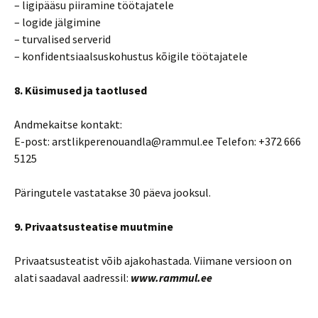
– ligipääsu piiramine töötajatele
– logide jälgimine
– turvalised serverid
– konfidentsiaalsuskohustus kõigile töötajatele
8. Küsimused ja taotlused
Andmekaitse kontakt:
E-post: arstlikperenouandla@rammul.ee Telefon: +372 666
5125
Päringutele vastatakse 30 päeva jooksul.
9. Privaatsusteatise muutmine
Privaatsusteatist võib ajakohastada. Viimane versioon on
alati saadaval aadressil:
www.rammul.ee