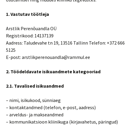
1. Vastutav töötleja
Arstlik Perenõuandla OÜ
Registrikood: 14137139
Aadress: Taludevahe tn 19, 13516 Tallinn Telefon: +372 666
5125
E-post: arstlikperenouandla@rammul.ee
2. Töödeldavate isikuandmete kategooriad
2.1. Tavalised isikuandmed
– nimi, isikukood, sünniaeg
– kontaktandmed (telefon, e-post, aadress)
– arveldus- ja makseandmed
– kommunikatsioon kliinikuga (kirjavahetus, päringud)