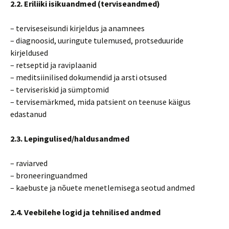
2.2. Eriliiki isikuandmed (terviseandmed)
– terviseseisundi kirjeldus ja anamnees
– diagnoosid, uuringute tulemused, protseduuride
kirjeldused
– retseptid ja raviplaanid
– meditsiinilised dokumendid ja arsti otsused
– terviseriskid ja sümptomid
– tervisemärkmed, mida patsient on teenuse käigus
edastanud
2.3. Lepingulised/haldusandmed
– raviarved
– broneeringuandmed
– kaebuste ja nõuete menetlemisega seotud andmed
2.4. Veebilehe logid ja tehnilised andmed